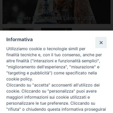
Feste Patronali di Lucera- 2025
Informativa
Tutte le gallery
Peregrinatio
Apertura Anno
Utilizziamo cookie o tecnologie simili per
Mariae in Diocesi
Giubilare 2025
finalità tecniche e, con il tuo consenso, anche per
altre finalità ("interazioni e funzionalità semplici",
"miglioramento dell'esperienza", "misurazione" e
"targeting e pubblicità") come specificato nella
cookie policy.
CONTATTI:
LUCERA
: Piazza Duomo, 13 - 71036 Lucera (FG) − tel.
Cliccando su "accetta" acconsenti all'utilizzo dei
0881/520882 - e-mail: info@diocesiluceratroia.it
Segreteria del
cookie. Cliccando su "personalizza" puoi avere
Vescovo
: tel/fax 0881/522244 - e-mail:
maggiori informazioni sui cookie utilizzati e
vescovo@diocesiluceratroia.it
TROIA
: Piazza Episcopio - 71029 Troia (FG) − tel. 0881/977051
personalizzare le tue preferenze. Cliccando su
"rifiuta" o chiudendo questa informativa proseguirai