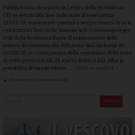
Pubblichiamo di seguito la Lettera della Presidenza
CEI in merito alla fine dello stato di emergenza
COVID-19, contenente consigli e suggerimenti circa le
celebrazioni liturgiche insieme agli Orientamenti per
i riti della Settimana Santa. Il superamento delle
misure di contrasto alla diffusione dell’epidemia da
COVID-19, in conseguenza della cessazione dello stato
di emergenza (cfr DL 24 marzo 2022, n.24), offre la
Fine
possibilità di una prudente …
Continue reading
»
stato
cei
,
emergenza
,
settimana santa
d’emerg
P
orienta
o
per
SEARCH
s
la
t
Settima
N
Santa
a