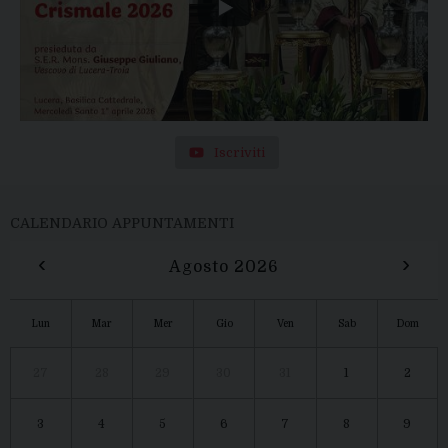
Iscriviti
CALENDARIO APPUNTAMENTI
‹
›
Agosto 2026
Lun
Mar
Mer
Gio
Ven
Sab
Dom
27
28
29
30
31
1
2
3
4
5
6
7
8
9