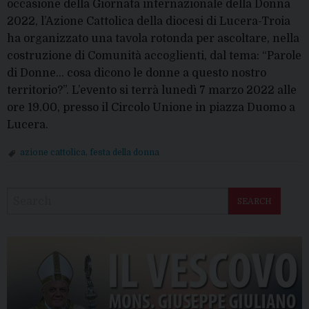
occasione della Giornata internazionale della Donna
2022, l’Azione Cattolica della diocesi di Lucera-Troia
ha organizzato una tavola rotonda per ascoltare, nella
costruzione di Comunità accoglienti, dal tema: “Parole
di Donne… cosa dicono le donne a questo nostro
territorio?”. L’evento si terrà lunedì 7 marzo 2022 alle
ore 19.00, presso il Circolo Unione in piazza Duomo a
Lucera.
azione cattolica
,
festa della donna
P
o
SEARCH
s
t
N
a
v
i