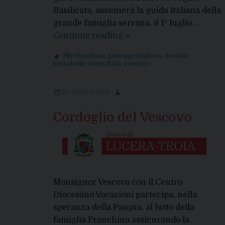
Basilicata, assumerà la guida italiana della
grande famiglia serrana, il 1° luglio …
Congratulazioni
Continue reading
»
per
filly franchino
,
giuseppe giuliano
,
nomina
,
Filly
presidente
,
serra italia
,
vescovo
Franchino
22 APRILE 2022
Cordoglio del Vescovo
Monsignor Vescovo con il Centro
Diocesano Vocazioni partecipa, nella
speranza della Pasqua, al lutto della
famiglia Franchino assicurando la