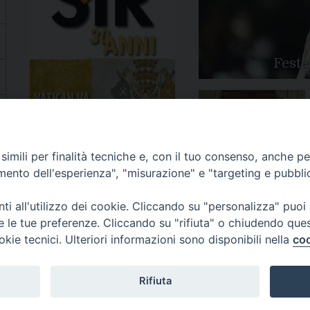
Feste
Apertura Anno Giubilare
imili per finalità tecniche e, con il tuo consenso, anche per 
2025
amento dell'esperienza", "misurazione" e "targeting e pubbli
i all'utilizzo dei cookie. Cliccando su "personalizza" puoi
re le tue preferenze. Cliccando su "rifiuta" o chiudendo que
okie tecnici. Ulteriori informazioni sono disponibili nella
coo
81/520882 - e-mail: info@diocesiluceratroia.it
Rifiuta
escovo@diocesiluceratroia.it
977051