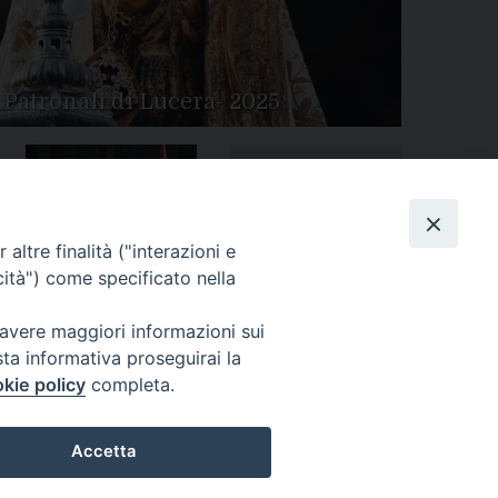
 Patronali di Lucera- 2025
Tutte le gallery
Peregrinatio Mariae in
altre finalità ("interazioni e
Diocesi
cità") come specificato nella
 avere maggiori informazioni sui
sta informativa proseguirai la
kie policy
completa.
Accetta