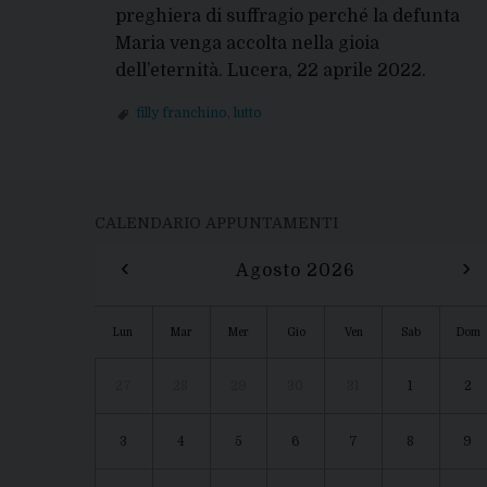
preghiera di suffragio perché la defunta
Maria venga accolta nella gioia
dell’eternità. Lucera, 22 aprile 2022.
filly franchino
,
lutto
P
o
CALENDARIO APPUNTAMENTI
s
‹
›
Agosto 2026
t
Lun
Mar
Mer
Gio
Ven
Sab
Dom
N
27
28
29
30
31
1
2
a
v
3
4
5
6
7
8
9