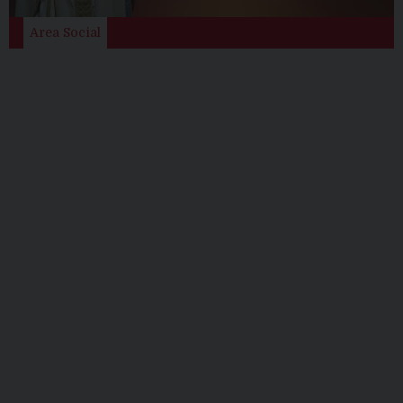
i
o
Area Social
n