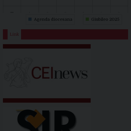
31
1
2
3
4
5
6
Agenda diocesana
Giubileo 2025
Link