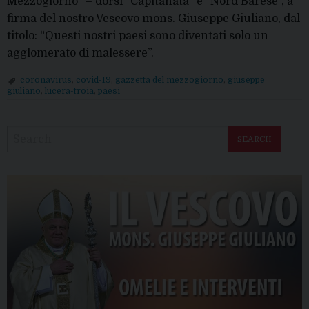
Mezzogiorno” – dorsi “Capitanata” e “Nord Barese”, a
firma del nostro Vescovo mons. Giuseppe Giuliano, dal
titolo: “Questi nostri paesi sono diventati solo un
agglomerato di malessere”.
coronavirus
,
covid-19
,
gazzetta del mezzogiorno
,
giuseppe
giuliano
,
lucera-troia
,
paesi
P
o
SEARCH
s
t
N
a
v
i
g
a
t