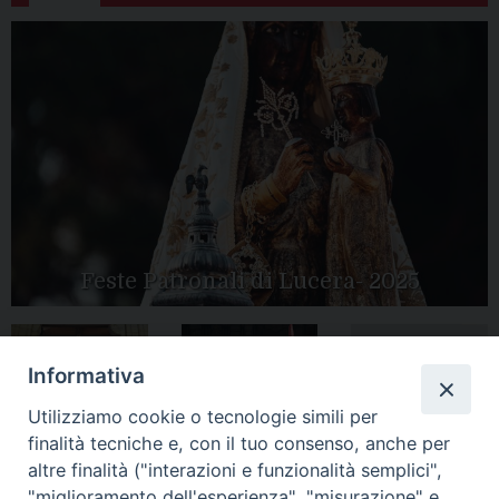
Feste Patronali di Lucera- 2025
Informativa
Tutte le gallery
Peregrinatio
Apertura Anno
Utilizziamo cookie o tecnologie simili per
Mariae in Diocesi
Giubilare 2025
finalità tecniche e, con il tuo consenso, anche per
altre finalità ("interazioni e funzionalità semplici",
"miglioramento dell'esperienza", "misurazione" e