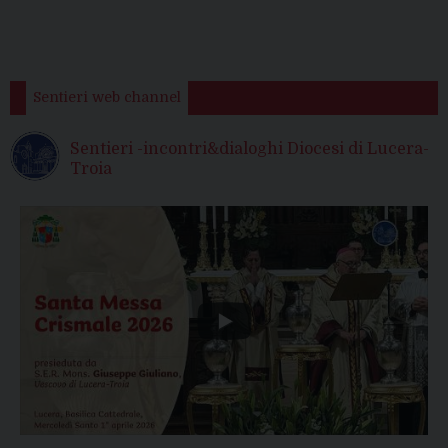
Sentieri web channel
Sentieri -incontri&dialoghi Diocesi di Lucera-
Troia