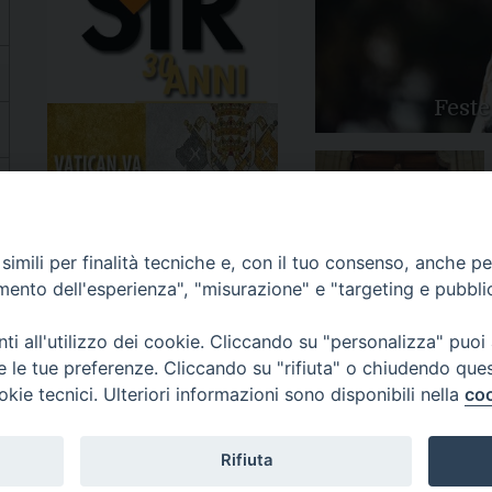
Feste
Apertura Anno Giubilare
imili per finalità tecniche e, con il tuo consenso, anche per 
2025
amento dell'esperienza", "misurazione" e "targeting e pubbli
i all'utilizzo dei cookie. Cliccando su "personalizza" puoi
re le tue preferenze. Cliccando su "rifiuta" o chiudendo que
okie tecnici. Ulteriori informazioni sono disponibili nella
coo
81/520882 - e-mail: info@diocesiluceratroia.it
Rifiuta
escovo@diocesiluceratroia.it
977051