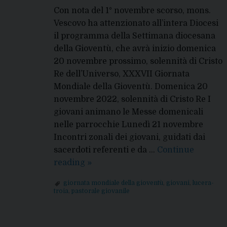
Con nota del 1° novembre scorso, mons.
Vescovo ha attenzionato all’intera Diocesi
il programma della Settimana diocesana
della Gioventù, che avrà inizio domenica
20 novembre prossimo, solennità di Cristo
Re dell’Universo, XXXVII Giornata
Mondiale della Gioventù. Domenica 20
novembre 2022, solennità di Cristo Re I
giovani animano le Messe domenicali
nelle parrocchie Lunedì 21 novembre
Incontri zonali dei giovani, guidati dai
sacerdoti referenti e da …
Continue
Settimana
reading
»
diocesana
giornata mondiale della gioventù
,
giovani
,
lucera-
della
troia
,
pastorale giovanile
Gioventù
P