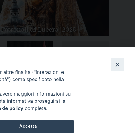
 Patronali di Lucera- 2025
Tutte le gallery
Peregrinatio Mariae in
altre finalità ("interazioni e
Diocesi
cità") come specificato nella
 avere maggiori informazioni sui
sta informativa proseguirai la
kie policy
completa.
Accetta