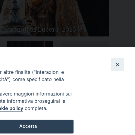
 Patronali di Lucera- 2025
Tutte le gallery
Peregrinatio Mariae in
altre finalità ("interazioni e
Diocesi
cità") come specificato nella
 avere maggiori informazioni sui
sta informativa proseguirai la
kie policy
completa.
Accetta