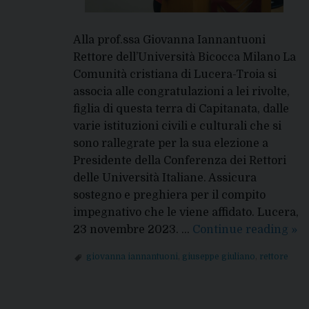
Alla prof.ssa Giovanna Iannantuoni
Rettore dell’Università Bicocca Milano La
Comunità cristiana di Lucera-Troia si
associa alle congratulazioni a lei rivolte,
figlia di questa terra di Capitanata, dalle
varie istituzioni civili e culturali che si
sono rallegrate per la sua elezione a
Presidente della Conferenza dei Rettori
delle Università Italiane. Assicura
sostegno e preghiera per il compito
impegnativo che le viene affidato. Lucera,
Con
23 novembre 2023. …
Continue reading
»
all
giovanna iannantuoni
,
giuseppe giuliano
,
rettore
Ret
Ian
P