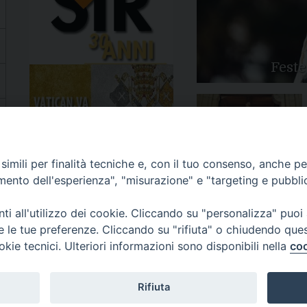
Feste
Apertura Anno Giubilare
imili per finalità tecniche e, con il tuo consenso, anche per 
2025
amento dell'esperienza", "misurazione" e "targeting e pubbli
i all'utilizzo dei cookie. Cliccando su "personalizza" puoi
re le tue preferenze. Cliccando su "rifiuta" o chiudendo que
okie tecnici. Ulteriori informazioni sono disponibili nella
coo
81/520882 - e-mail: info@diocesiluceratroia.it
Rifiuta
escovo@diocesiluceratroia.it
977051