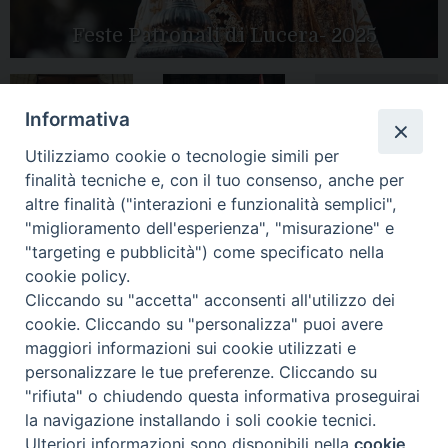
Feste Patronali di Lucera- 2025
Informativa
Tutte le gallery
Peregrinatio
Apertura Anno
Utilizziamo cookie o tecnologie simili per
Mariae in Diocesi
Giubilare 2025
finalità tecniche e, con il tuo consenso, anche per
altre finalità ("interazioni e funzionalità semplici",
"miglioramento dell'esperienza", "misurazione" e
"targeting e pubblicità") come specificato nella
cookie policy.
CONTATTI:
LUCERA
: Piazza Duomo, 13 - 71036 Lucera (FG) − tel.
Cliccando su "accetta" acconsenti all'utilizzo dei
0881/520882 - e-mail: info@diocesiluceratroia.it
Segreteria del
cookie. Cliccando su "personalizza" puoi avere
Vescovo
: tel/fax 0881/522244 - e-mail:
maggiori informazioni sui cookie utilizzati e
vescovo@diocesiluceratroia.it
TROIA
: Piazza Episcopio - 71029 Troia (FG) − tel. 0881/977051
personalizzare le tue preferenze. Cliccando su
"rifiuta" o chiudendo questa informativa proseguirai
la navigazione installando i soli cookie tecnici.
Ulteriori informazioni sono disponibili nella
cookie