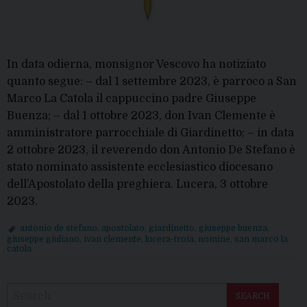
In data odierna, monsignor Vescovo ha notiziato
quanto segue: – dal 1 settembre 2023, è parroco a San
Marco La Catola il cappuccino padre Giuseppe
Buenza; – dal 1 ottobre 2023, don Ivan Clemente è
amministratore parrocchiale di Giardinetto; – in data
2 ottobre 2023, il reverendo don Antonio De Stefano è
stato nominato assistente ecclesiastico diocesano
dell’Apostolato della preghiera. Lucera, 3 ottobre
2023.
antonio de stefano
,
apostolato
,
giardinetto
,
giuseppe buenza
,
giuseppe giuliano
,
ivan clemente
,
lucera-troia
,
nomine
,
san marco la
catola
P
o
SEARCH
s