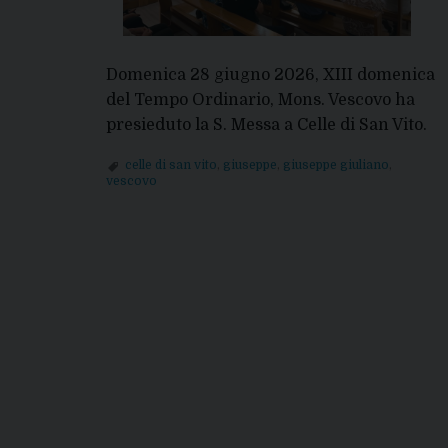
Domenica 28 giugno 2026, XIII domenica
del Tempo Ordinario, Mons. Vescovo ha
presieduto la S. Messa a Celle di San Vito.
celle di san vito
,
giuseppe
,
giuseppe giuliano
,
vescovo
P
o
s
t
N
a