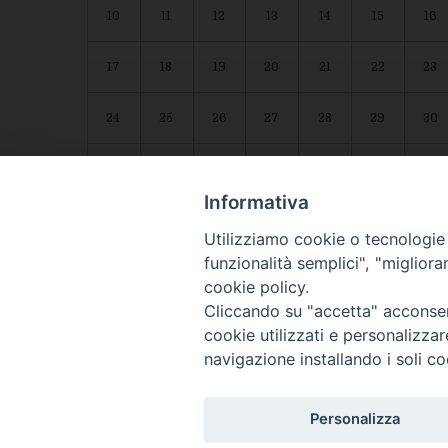
10
11
12
13
14
15
16
17
18
19
20
21
22
23
24
25
26
27
28
29
30
31
1
2
3
4
5
6
Agenda diocesana
Giubileo 2025
Informativa
Utilizziamo cookie o tecnologie s
funzionalità semplici", "miglior
cookie policy.
Cliccando su "accetta" acconsent
cookie utilizzati e personalizza
navigazione installando i soli co
CONTATTI:
LUCERA
: Piazza Duomo, 13 - 71036 Lucera (FG) − tel. 08
Personalizza
Segreteria del Vescovo
: tel/fax 0881/522244 - e-mail: v
TROIA
: Piazza Episcopio - 71029 Troia (FG) − tel. 0881/