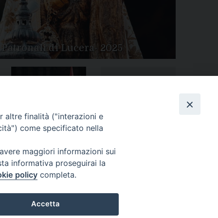
 Patronali di Lucera- 2025
Tutte le gallery
Peregrinatio Mariae in
altre finalità ("interazioni e
Diocesi
cità") come specificato nella
 avere maggiori informazioni sui
sta informativa proseguirai la
kie policy
completa.
Accetta