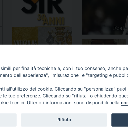
Feste
Apertura Anno Giubilare
imili per finalità tecniche e, con il tuo consenso, anche per 
2025
amento dell'esperienza", "misurazione" e "targeting e pubbli
i all'utilizzo dei cookie. Cliccando su "personalizza" puoi
re le tue preferenze. Cliccando su "rifiuta" o chiudendo que
okie tecnici. Ulteriori informazioni sono disponibili nella
coo
81/520882 - e-mail: info@diocesiluceratroia.it
Rifiuta
escovo@diocesiluceratroia.it
977051