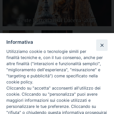
Feste Patronali di Lucera- 2025
Informativa
Tutte le gallery
Peregrinatio
Apertura Anno
Utilizziamo cookie o tecnologie simili per
Mariae in Diocesi
Giubilare 2025
finalità tecniche e, con il tuo consenso, anche per
altre finalità ("interazioni e funzionalità semplici",
"miglioramento dell'esperienza", "misurazione" e
"targeting e pubblicità") come specificato nella
cookie policy.
CONTATTI:
LUCERA
: Piazza Duomo, 13 - 71036 Lucera (FG) − tel.
Cliccando su "accetta" acconsenti all'utilizzo dei
0881/520882 - e-mail: info@diocesiluceratroia.it
Segreteria del
cookie. Cliccando su "personalizza" puoi avere
Vescovo
: tel/fax 0881/522244 - e-mail:
maggiori informazioni sui cookie utilizzati e
vescovo@diocesiluceratroia.it
TROIA
: Piazza Episcopio - 71029 Troia (FG) − tel. 0881/977051
personalizzare le tue preferenze. Cliccando su
"rifiuta" o chiudendo questa informativa proseguirai