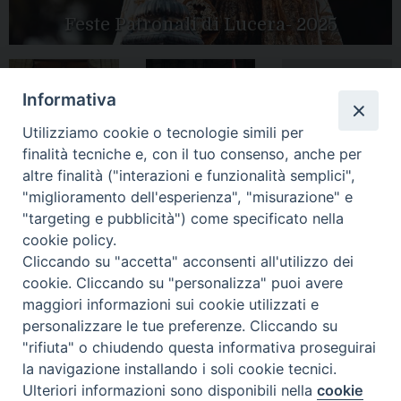
Feste Patronali di Lucera- 2025
Informativa
Tutte le gallery
Peregrinatio
Apertura Anno
Utilizziamo cookie o tecnologie simili per
Mariae in Diocesi
Giubilare 2025
finalità tecniche e, con il tuo consenso, anche per
altre finalità ("interazioni e funzionalità semplici",
"miglioramento dell'esperienza", "misurazione" e
"targeting e pubblicità") come specificato nella
cookie policy.
CONTATTI:
LUCERA
: Piazza Duomo, 13 - 71036 Lucera (FG) − tel.
Cliccando su "accetta" acconsenti all'utilizzo dei
0881/520882 - e-mail: info@diocesiluceratroia.it
Segreteria del
cookie. Cliccando su "personalizza" puoi avere
Vescovo
: tel/fax 0881/522244 - e-mail:
maggiori informazioni sui cookie utilizzati e
vescovo@diocesiluceratroia.it
TROIA
: Piazza Episcopio - 71029 Troia (FG) − tel. 0881/977051
personalizzare le tue preferenze. Cliccando su
"rifiuta" o chiudendo questa informativa proseguirai
la navigazione installando i soli cookie tecnici.
Ulteriori informazioni sono disponibili nella
cookie
Preferenze Cookie