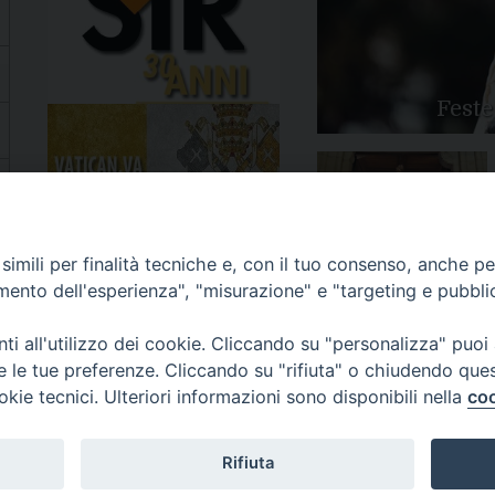
Feste
Apertura Anno Giubilare
imili per finalità tecniche e, con il tuo consenso, anche per 
2025
amento dell'esperienza", "misurazione" e "targeting e pubbli
i all'utilizzo dei cookie. Cliccando su "personalizza" puoi
re le tue preferenze. Cliccando su "rifiuta" o chiudendo que
okie tecnici. Ulteriori informazioni sono disponibili nella
coo
81/520882 - e-mail: info@diocesiluceratroia.it
Rifiuta
escovo@diocesiluceratroia.it
977051