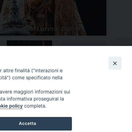
 Patronali di Lucera- 2025
Tutte le gallery
Peregrinatio Mariae in
altre finalità ("interazioni e
Diocesi
cità") come specificato nella
 avere maggiori informazioni sui
sta informativa proseguirai la
kie policy
completa.
Accetta