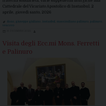
fraterna solidarietà, varie suppellettili liturgiche alla
Cattedrale del Vicariato Apostolico di Instanbul. 2
aprile, giovedì santo, 2026
dono
,
giuseppe giuliano
,
instanbul
,
massimiliano palinuro
,
palinuro
,
vescovo
18 DICEMBRE 2025
Visita degli Ecc.mi Mons. Ferretti
e Palinuro