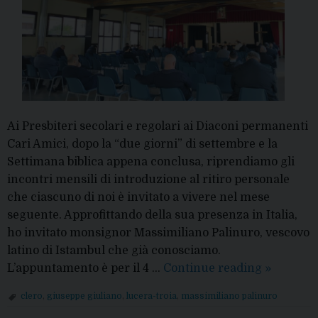
Ai Presbiteri secolari e regolari ai Diaconi permanenti
Cari Amici, dopo la “due giorni” di settembre e la
Settimana biblica appena conclusa, riprendiamo gli
incontri mensili di introduzione al ritiro personale
che ciascuno di noi è invitato a vivere nel mese
seguente. Approfittando della sua presenza in Italia,
ho invitato monsignor Massimiliano Palinuro, vescovo
latino di Istambul che già conosciamo.
4
L’appuntamento è per il 4 …
Continue reading
»
novembre
clero
,
giuseppe giuliano
,
lucera-troia
,
massimiliano palinuro
mons.