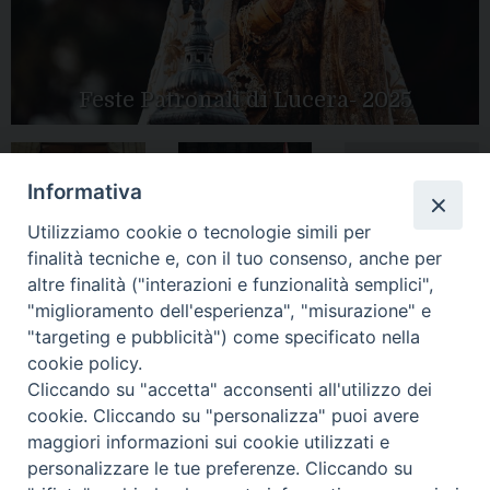
Feste Patronali di Lucera- 2025
Informativa
Tutte le gallery
Peregrinatio
Apertura Anno
Utilizziamo cookie o tecnologie simili per
Mariae in Diocesi
Giubilare 2025
finalità tecniche e, con il tuo consenso, anche per
altre finalità ("interazioni e funzionalità semplici",
"miglioramento dell'esperienza", "misurazione" e
"targeting e pubblicità") come specificato nella
cookie policy.
CONTATTI:
LUCERA
: Piazza Duomo, 13 - 71036 Lucera (FG) − tel.
Cliccando su "accetta" acconsenti all'utilizzo dei
0881/520882 - e-mail: info@diocesiluceratroia.it
Segreteria del
cookie. Cliccando su "personalizza" puoi avere
Vescovo
: tel/fax 0881/522244 - e-mail:
maggiori informazioni sui cookie utilizzati e
vescovo@diocesiluceratroia.it
TROIA
: Piazza Episcopio - 71029 Troia (FG) − tel. 0881/977051
personalizzare le tue preferenze. Cliccando su