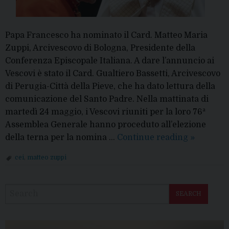
Papa Francesco ha nominato il Card. Matteo Maria
Zuppi, Arcivescovo di Bologna, Presidente della
Conferenza Episcopale Italiana. A dare l’annuncio ai
Vescovi è stato il Card. Gualtiero Bassetti, Arcivescovo
di Perugia-Città della Pieve, che ha dato lettura della
comunicazione del Santo Padre. Nella mattinata di
martedì 24 maggio, i Vescovi riuniti per la loro 76ª
Assemblea Generale hanno proceduto all’elezione
Cei:
della terna per la nomina …
Continue reading
»
il
cei
,
matteo zuppi
card.
P
Zuppi
o
è
SEARCH
s
il
t
nuovo
N
President