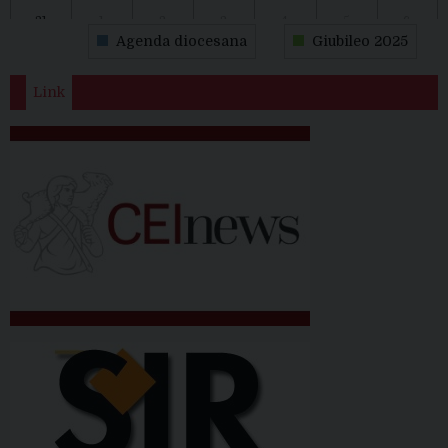
31
1
2
3
4
5
6
Agenda diocesana
Giubileo 2025
Link