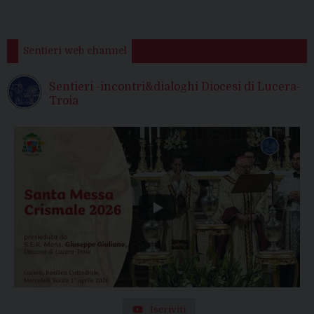
Sentieri web channel
Sentieri -incontri&dialoghi Diocesi di Lucera-
Troia
Iscriviti