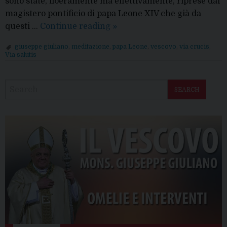
sono state, liberamente ma effettivamente, riprese dal
magistero pontificio di papa Leone XIV che già da
Disponibile
questi …
Continue reading
»
la
giuseppe giuliano
,
meditazione
,
papa Leone
,
vescovo
,
via crucis
,
nuova
Via salutis
pubblicazione
P
di
o
Mons.
SEARCH
s
Vescovo
t
N
a
v
i
g
a
t
i