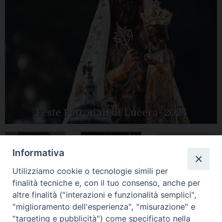
Feste Patronali di Lucera- 2025
Informativa
Tutte le gallery
Peregrinatio
Utilizziamo cookie o tecnologie simili per
Apertura Anno
Mariae in Diocesi
Giubilare 2025
finalità tecniche e, con il tuo consenso, anche per
altre finalità ("interazioni e funzionalità semplici",
"miglioramento dell'esperienza", "misurazione" e
"targeting e pubblicità") come specificato nella