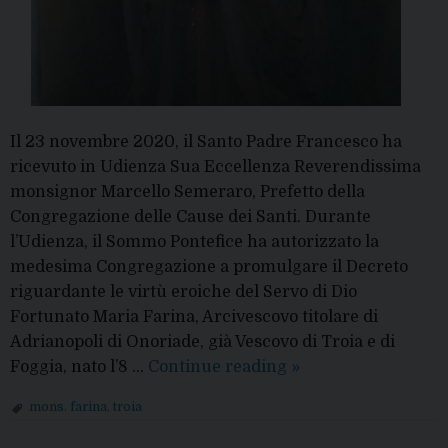
Il 23 novembre 2020, il Santo Padre Francesco ha
ricevuto in Udienza Sua Eccellenza Reverendissima
monsignor Marcello Semeraro, Prefetto della
Congregazione delle Cause dei Santi. Durante
l’Udienza, il Sommo Pontefice ha autorizzato la
medesima Congregazione a promulgare il Decreto
riguardante le virtù eroiche del Servo di Dio
Fortunato Maria Farina, Arcivescovo titolare di
Adrianopoli di Onoriade, già Vescovo di Troia e di
Mons.
Foggia, nato l’8 …
Continue reading
»
Farina
mons. farina
,
troia
è
P
Venerabile