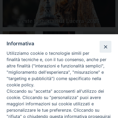
Feste Patronali di Lucera- 2025
Informativa
Tutte le gallery
Peregrinatio
Apertura Anno
Utilizziamo cookie o tecnologie simili per
Mariae in Diocesi
Giubilare 2025
finalità tecniche e, con il tuo consenso, anche per
altre finalità ("interazioni e funzionalità semplici",
"miglioramento dell'esperienza", "misurazione" e
"targeting e pubblicità") come specificato nella
cookie policy.
CONTATTI:
LUCERA
: Piazza Duomo, 13 - 71036 Lucera (FG) − tel.
Cliccando su "accetta" acconsenti all'utilizzo dei
0881/520882 - e-mail: info@diocesiluceratroia.it
Segreteria del
cookie. Cliccando su "personalizza" puoi avere
Vescovo
: tel/fax 0881/522244 - e-mail:
vescovo@diocesiluceratroia.it
maggiori informazioni sui cookie utilizzati e
TROIA
: Piazza Episcopio - 71029 Troia (FG) − tel. 0881/977051
personalizzare le tue preferenze. Cliccando su
"rifiuta" o chiudendo questa informativa proseguirai