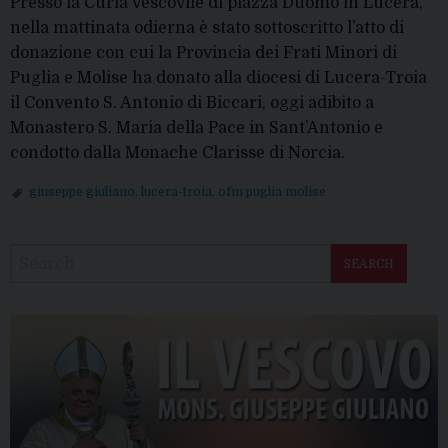
Presso la Curia Vescovile di piazza Duomo in Lucera,
nella mattinata odierna è stato sottoscritto l’atto di
donazione con cui la Provincia dei Frati Minori di
Puglia e Molise ha donato alla diocesi di Lucera-Troia
il Convento S. Antonio di Biccari, oggi adibito a
Monastero S. Maria della Pace in Sant’Antonio e
condotto dalla Monache Clarisse di Norcia.
giuseppe giuliano
,
lucera-troia
,
ofm puglia molise
P
o
SEARCH
s
t
N
a
v
i
g