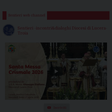
Sentieri web channel
Sentieri -incontri&dialoghi Diocesi di Lucera-
Troia
Iscriviti