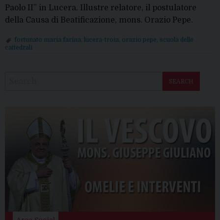
Paolo II” in Lucera. Illustre relatore, il postulatore
della Causa di Beatificazione, mons. Orazio Pepe.
fortunato maria farina
,
lucera-troia
,
orazio pepe
,
scuola delle
cattedrali
P
o
SEARCH
s
t
N
a
v
i
g
a
t
i
o