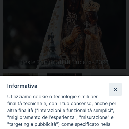
Feste Patronali di Lucera- 2025
Informativa
Tutte le gallery
Peregrinatio
Apertura Anno
Utilizziamo cookie o tecnologie simili per
Mariae in Diocesi
Giubilare 2025
finalità tecniche e, con il tuo consenso, anche per
altre finalità ("interazioni e funzionalità semplici",
"miglioramento dell'esperienza", "misurazione" e
"targeting e pubblicità") come specificato nella