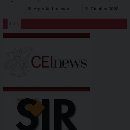
31
1
2
3
4
5
6
Agenda diocesana
Giubileo 2025
Link