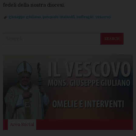
fedeli della nostra diocesi.
giuseppe giuliano
,
pasquale mainolfi
,
suffragio
,
vescovo
P
o
SEARCH
s
t
N
a
v
i
g
a
t
i
o
Area Social
n