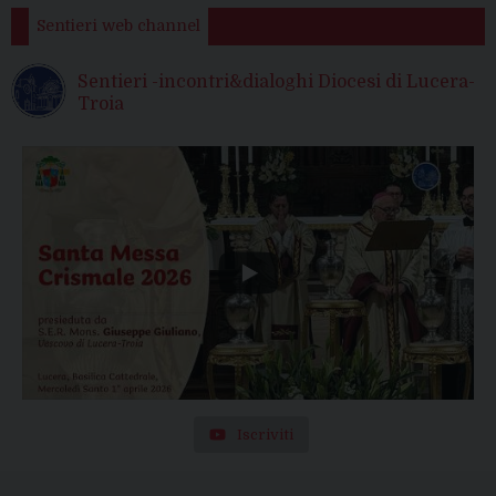
Sentieri web channel
Sentieri -incontri&dialoghi Diocesi di Lucera-
Troia
Iscriviti