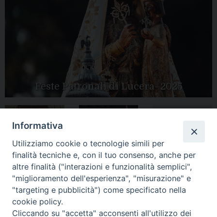
Feste Patronali di Lucera- 2025
Informativa
Tutte le gallery
Peregrinatio
Apertura Anno
Utilizziamo cookie o tecnologie simili per
Mariae in Diocesi
Giubilare 2025
finalità tecniche e, con il tuo consenso, anche per
altre finalità ("interazioni e funzionalità semplici",
"miglioramento dell'esperienza", "misurazione" e
"targeting e pubblicità") come specificato nella
cookie policy.
CONTATTI:
Cliccando su "accetta" acconsenti all'utilizzo dei
LUCERA
: Piazza Duomo, 13 - 71036 Lucera (FG) − tel.