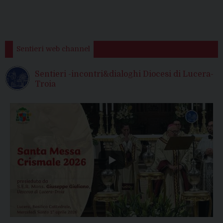
Sentieri web channel
Sentieri -incontri&dialoghi Diocesi di Lucera-
Troia