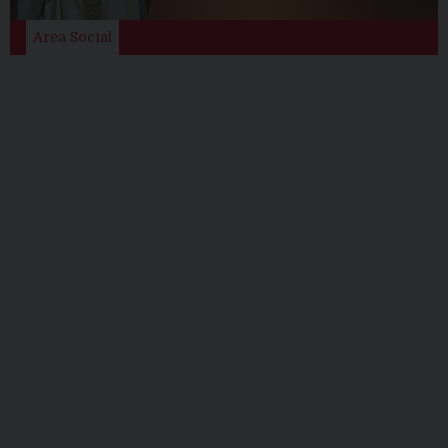
i
o
Area Social
n