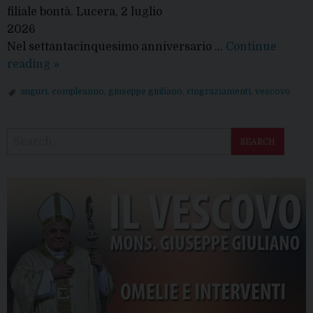
filiale bontà. Lucera, 2 luglio
2026
Nel settantacinquesimo anniversario …
Continue
Comunicazioni
reading
»
della
auguri
,
compleanno
,
giuseppe giuliano
,
ringraziamenti
,
vescovo
Curia
P
diocesana
o
SEARCH
s
t
N
a
v
i
g
a
t