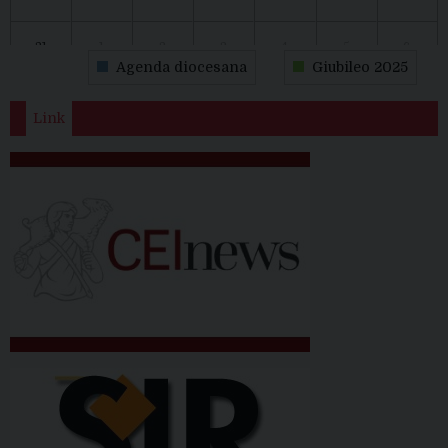
31
1
2
3
4
5
6
Agenda diocesana
Giubileo 2025
Link