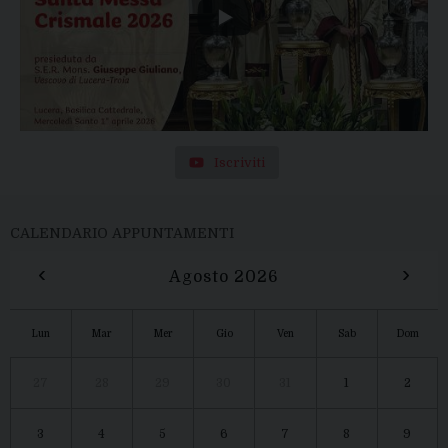
Iscriviti
CALENDARIO APPUNTAMENTI
‹
›
Agosto 2026
Lun
Mar
Mer
Gio
Ven
Sab
Dom
27
28
29
30
31
1
2
3
4
5
6
7
8
9