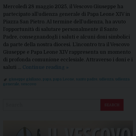
Mercoledì 28 maggio 2025, il Vescovo Giuseppe ha
partecipato all’udienza generale di Papa Leone XIV in
Piazza San Pietro. Al termine dell’udienza, ha avuto
l’opportunità di salutare personalmente il Santo
Padre, consegnandogli i saluti e alcuni doni simbolici
da parte della nostra diocesi. L’incontro tra il Vescovo
Giuseppe e Papa Leone XIV rappresenta un momento
di profonda comunione ecclesiale. Attraverso i doni e i
Mons.
saluti …
Continue reading
»
Vescovo
giuseppe giuliano
,
papa
,
papa Leone
,
santo padre
,
udienza
,
udienza
incontra
generale
,
vescovo
Papa
P
Leone
o
SEARCH
s
t
N
a