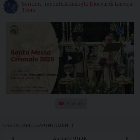
Sentieri -incontri&dialoghi Diocesi di Lucera-
Troia
Iscriviti
CALENDARIO APPUNTAMENTI
‹
›
Agosto 2026