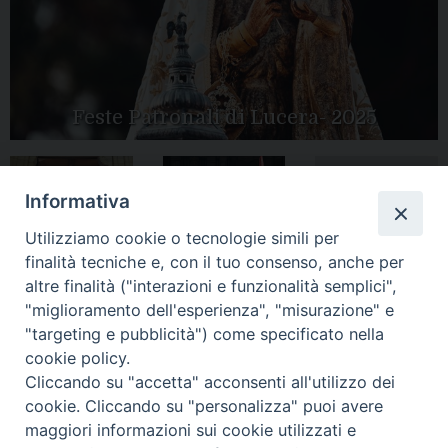
Feste Patronali di Lucera- 2025
Informativa
Tutte le gallery
Peregrinatio
Apertura Anno
Utilizziamo cookie o tecnologie simili per
Mariae in Diocesi
Giubilare 2025
finalità tecniche e, con il tuo consenso, anche per
altre finalità ("interazioni e funzionalità semplici",
"miglioramento dell'esperienza", "misurazione" e
"targeting e pubblicità") come specificato nella
cookie policy.
CONTATTI:
LUCERA
: Piazza Duomo, 13 - 71036 Lucera (FG) − tel.
Cliccando su "accetta" acconsenti all'utilizzo dei
0881/520882 - e-mail: info@diocesiluceratroia.it
Segreteria del
cookie. Cliccando su "personalizza" puoi avere
Vescovo
: tel/fax 0881/522244 - e-mail:
maggiori informazioni sui cookie utilizzati e
vescovo@diocesiluceratroia.it
TROIA
: Piazza Episcopio - 71029 Troia (FG) − tel. 0881/977051