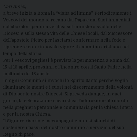
Cari Amici
,
a breve inizia a Roma la “visita ad limina”. Periodicamente i
Vescovi del mondo si recano dal Papa e dai Suoi immediati
collaboratori per una verifica sul ministero svolto nelle
Diocesi e sulla stessa vita delle Chiese locali; dal Successore
dell’apostolo Pietro per lasciarsi confermare nella fede e
riprendere con rinnovato vigore il cammino cristiano nel
tempo della storia.
Per i Vescovi pugliesi è prevista la permanenza a Roma dal
15 al 19 aprile, prossimi, e l’incontro con il Santo Padre nella
mattinata del 18 aprile.
In ogni Comunità si invochi lo Spirito Santo perché voglia
illuminare le menti e i cuori nel discernimento della volontà
di Dio per le nostre Diocesi. Si preveda dunque, in quei
giorni, la celebrazione eucaristica, l’adorazione, il ricordo
nella preghiera personale e comunitaria per la Chiesa intera
e per la nostra Chiesa.
Il Signore risorto ci accompagni e non si stanchi di
sostenere i passi del nostro cammino a servizio del suo
Regno di pace.