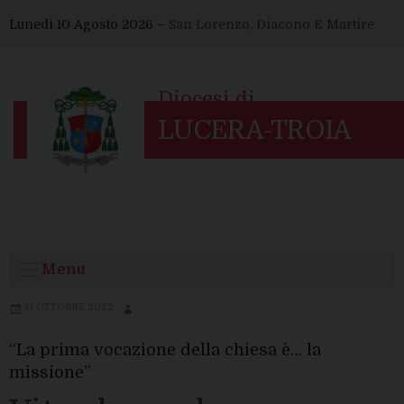
Skip
Lunedì 10 Agosto 2026 –
San Lorenzo, Diacono E Martire
to
content
Menu
31 OTTOBRE 2022
“La prima vocazione della chiesa è… la
missione”