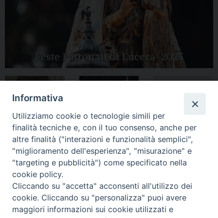
Feste Patronali di Lucera- 2025
Informativa
Tutte le gallery
Peregrinatio
Apertura Anno
Utilizziamo cookie o tecnologie simili per
Mariae in Diocesi
Giubilare 2025
finalità tecniche e, con il tuo consenso, anche per
altre finalità ("interazioni e funzionalità semplici",
"miglioramento dell'esperienza", "misurazione" e
"targeting e pubblicità") come specificato nella
cookie policy.
CONTATTI:
LUCERA
: Piazza Duomo, 13 - 71036 Lucera (FG) − tel.
Cliccando su "accetta" acconsenti all'utilizzo dei
0881/520882 - e-mail: info@diocesiluceratroia.it
Segreteria del
cookie. Cliccando su "personalizza" puoi avere
Vescovo
: tel/fax 0881/522244 - e-mail:
maggiori informazioni sui cookie utilizzati e
vescovo@diocesiluceratroia.it
TROIA
: Piazza Episcopio - 71029 Troia (FG) − tel. 0881/977051