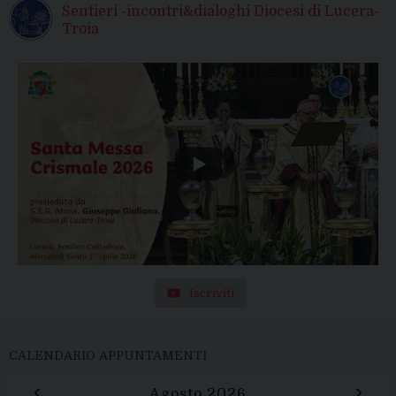
Sentieri -incontri&dialoghi Diocesi di Lucera-
Troia
Iscriviti
CALENDARIO APPUNTAMENTI
‹
›
Agosto 2026