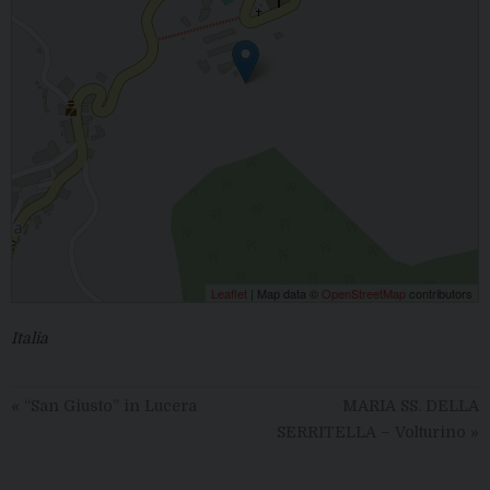
Leaflet
| Map data ©
OpenStreetMap
contributors
Italia
«
“San Giusto” in Lucera
MARIA SS. DELLA
SERRITELLA – Volturino
»