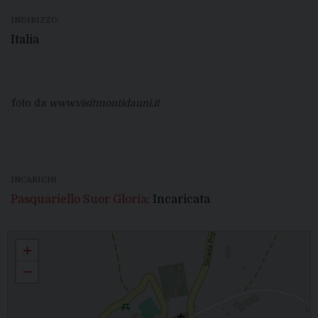
INDIRIZZO:
Italia
foto da
www.visitmontidauni.it
INCARICHI
Pasquariello Suor Gloria
: Incaricata
MARIA SS. DELLA SANITA'- Volturara Appula
+
−