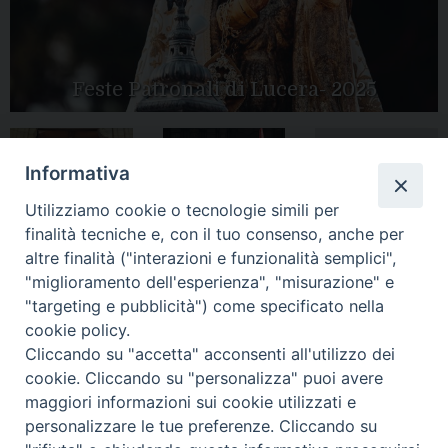
Feste Patronali di Lucera- 2025
Informativa
Tutte le gallery
Peregrinatio
Apertura Anno
Utilizziamo cookie o tecnologie simili per
Mariae in Diocesi
Giubilare 2025
finalità tecniche e, con il tuo consenso, anche per
altre finalità ("interazioni e funzionalità semplici",
"miglioramento dell'esperienza", "misurazione" e
"targeting e pubblicità") come specificato nella
cookie policy.
CONTATTI:
LUCERA
: Piazza Duomo, 13 - 71036 Lucera (FG) − tel.
Cliccando su "accetta" acconsenti all'utilizzo dei
0881/520882 - e-mail: info@diocesiluceratroia.it
Segreteria del
cookie. Cliccando su "personalizza" puoi avere
Vescovo
: tel/fax 0881/522244 - e-mail:
maggiori informazioni sui cookie utilizzati e
vescovo@diocesiluceratroia.it
TROIA
: Piazza Episcopio - 71029 Troia (FG) − tel. 0881/977051
personalizzare le tue preferenze. Cliccando su