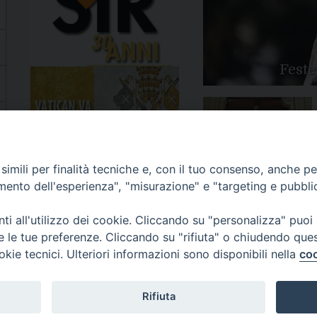
Feste
Apertura Anno Giubilare
imili per finalità tecniche e, con il tuo consenso, anche per 
2025
amento dell'esperienza", "misurazione" e "targeting e pubbli
i all'utilizzo dei cookie. Cliccando su "personalizza" puoi
re le tue preferenze. Cliccando su "rifiuta" o chiudendo que
okie tecnici. Ulteriori informazioni sono disponibili nella
coo
81/520882 - e-mail: info@diocesiluceratroia.it
Rifiuta
escovo@diocesiluceratroia.it
977051