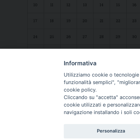
10
11
12
13
14
15
16
17
18
19
20
21
22
23
24
25
26
27
28
29
30
31
1
2
3
4
5
6
Agenda diocesana
Giubileo 2025
Informativa
Utilizziamo cookie o tecnologie s
funzionalità semplici", "miglior
cookie policy.
Cliccando su "accetta" acconsent
cookie utilizzati e personalizza
navigazione installando i soli co
CONTATTI:
LUCERA
: Piazza Duomo, 13 - 71036 Lucera (FG) − tel. 08
Personalizza
Segreteria del Vescovo
: tel/fax 0881/522244 - e-mail: v
TROIA
: Piazza Episcopio - 71029 Troia (FG) − tel. 0881/