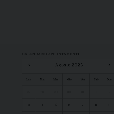
CALENDARIO APPUNTAMENTI
‹
›
Agosto 2026
Lun
Mar
Mer
Gio
Ven
Sab
Dom
27
28
29
30
31
1
2
3
4
5
6
7
8
9