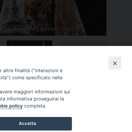
 Patronali di Lucera- 2025
Tutte le gallery
Peregrinatio Mariae in
altre finalità ("interazioni e
Diocesi
cità") come specificato nella
 avere maggiori informazioni sui
sta informativa proseguirai la
kie policy
completa.
Accetta