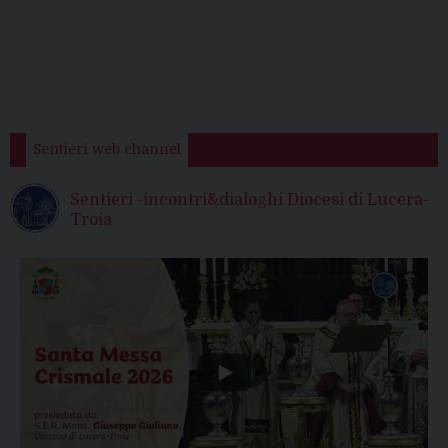
Sentieri web channel
Sentieri -incontri&dialoghi Diocesi di Lucera-
Troia