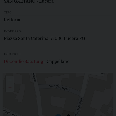
SAN GAETANO - Lucera
TIPO:
Rettoria
INDIRIZZO:
Piazza Santa Caterina, 71036 Lucera FG
INCARICHI
Di Condio Sac. Luigi
: Cappellano
SAN GAETANO - Lucera
+
−