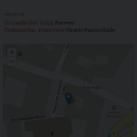
INCARICHI
Di Condio Sac. Luigi
: Parroco
Codianni Sac. Francesco
: Vicario Parrocchiale
SAN GIOVANNI BATTISTA - Lucera
+
−