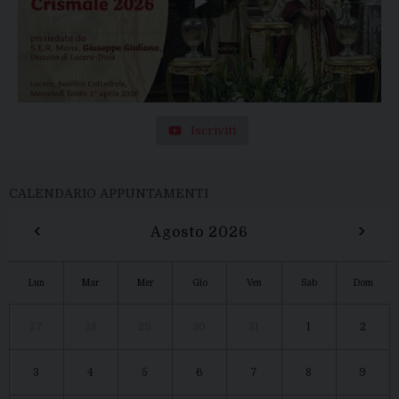
Iscriviti
CALENDARIO APPUNTAMENTI
‹
›
Agosto 2026
Lun
Mar
Mer
Gio
Ven
Sab
Dom
27
28
29
30
31
1
2
3
4
5
6
7
8
9