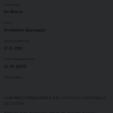
COGNOME:
De Marco
TIPO:
Presbitero diocesano
DATA DI NASCITA:
17-11-1981
DATA ORDINAZIONE:
31-10-2009
RESIDENZA:
CANONICO-PRESIDENTE
DEL
CAPITOLO CATTEDRALE
DI LUCERA
Parroco
della
Parrocchia “Maria SS. Assunta in Cielo” –