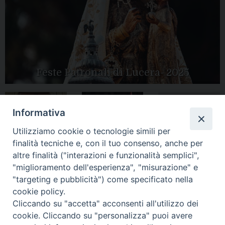
Feste Patronali di Lucera- 2025
Informativa
Tutte le gallery
Peregrinatio
Utilizziamo cookie o tecnologie simili per
Apertura Anno
Mariae in Diocesi
Giubilare 2025
finalità tecniche e, con il tuo consenso, anche per
altre finalità ("interazioni e funzionalità semplici",
"miglioramento dell'esperienza", "misurazione" e
"targeting e pubblicità") come specificato nella
cookie policy.
CONTATTI:
Cliccando su "accetta" acconsenti all'utilizzo dei
LUCERA
: Piazza Duomo, 13 - 71036 Lucera (FG) − tel.
0881/520882 - e-mail: info@diocesiluceratroia.it
Segreteria del
cookie. Cliccando su "personalizza" puoi avere
Vescovo
: tel/fax 0881/522244 - e-mail: