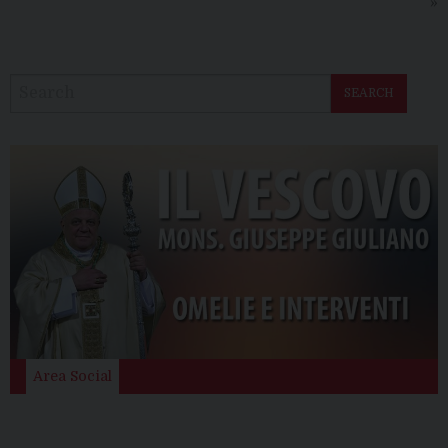
»
SEARCH
Area Social