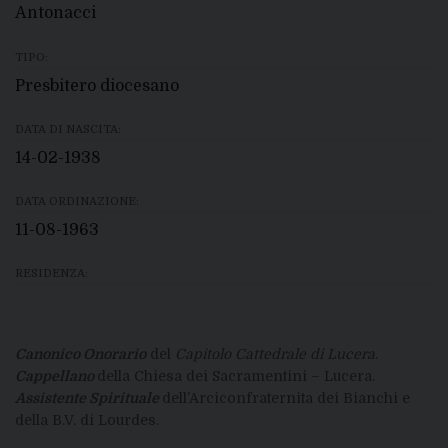
Antonacci
TIPO:
Presbitero diocesano
DATA DI NASCITA:
14-02-1938
DATA ORDINAZIONE:
11-08-1963
RESIDENZA:
Canonico Onorario
del
Capitolo Cattedrale di Lucera
.
Cappellano
della Chiesa dei Sacramentini – Lucera.
Assistente Spirituale
dell’Arciconfraternita dei Bianchi e
della B.V. di Lourdes.