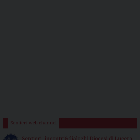
Sentieri web channel
Sentieri -incontri&dialoghi Diocesi di Lucera-