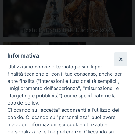
Feste Patronali di Lucera- 2025
Informativa
Tutte le gallery
Peregrinatio
Apertura Anno
Utilizziamo cookie o tecnologie simili per
Mariae in Diocesi
Giubilare 2025
finalità tecniche e, con il tuo consenso, anche per
altre finalità ("interazioni e funzionalità semplici",
"miglioramento dell'esperienza", "misurazione" e
"targeting e pubblicità") come specificato nella
cookie policy.
CONTATTI:
LUCERA
: Piazza Duomo, 13 - 71036 Lucera (FG) − tel.
Cliccando su "accetta" acconsenti all'utilizzo dei
0881/520882 - e-mail: info@diocesiluceratroia.it
Segreteria del
cookie. Cliccando su "personalizza" puoi avere
Vescovo
: tel/fax 0881/522244 - e-mail:
maggiori informazioni sui cookie utilizzati e
vescovo@diocesiluceratroia.it
TROIA
: Piazza Episcopio - 71029 Troia (FG) − tel. 0881/977051
personalizzare le tue preferenze. Cliccando su