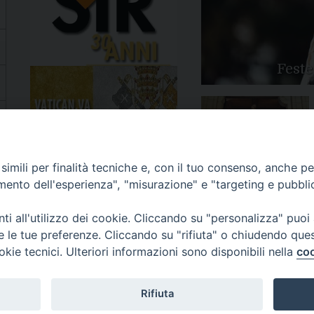
Feste
Apertura Anno Giubilare
imili per finalità tecniche e, con il tuo consenso, anche per 
2025
amento dell'esperienza", "misurazione" e "targeting e pubbli
i all'utilizzo dei cookie. Cliccando su "personalizza" puoi
re le tue preferenze. Cliccando su "rifiuta" o chiudendo que
okie tecnici. Ulteriori informazioni sono disponibili nella
coo
81/520882 - e-mail: info@diocesiluceratroia.it
Rifiuta
escovo@diocesiluceratroia.it
977051