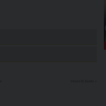
re
Venerdì Santo
»