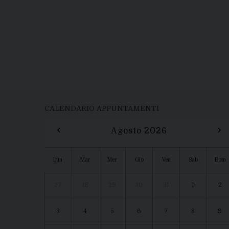
CALENDARIO APPUNTAMENTI
‹
›
Agosto 2026
Lun
Mar
Mer
Gio
Ven
Sab
Dom
27
28
29
30
31
1
2
3
4
5
6
7
8
9