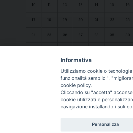
10
11
12
13
14
15
16
17
18
19
20
21
22
23
24
25
26
27
28
29
30
31
1
2
3
4
5
6
Agenda diocesana
Giubileo 2025
Informativa
Utilizziamo cookie o tecnologie s
funzionalità semplici", "miglior
cookie policy.
Cliccando su "accetta" acconsent
cookie utilizzati e personalizza
navigazione installando i soli co
CONTATTI:
LUCERA
: Piazza Duomo, 13 - 71036 Lucera (FG) − tel. 08
Personalizza
Segreteria del Vescovo
: tel/fax 0881/522244 - e-mail: v
TROIA
: Piazza Episcopio - 71029 Troia (FG) − tel. 0881/