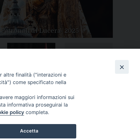
 Patronali di Lucera- 2025
Tutte le gallery
Peregrinatio Mariae in
altre finalità ("interazioni e
Diocesi
cità") come specificato nella
 avere maggiori informazioni sui
sta informativa proseguirai la
kie policy
completa.
Accetta