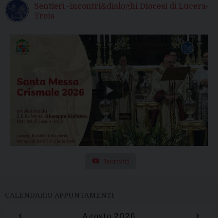
Sentieri -incontri&dialoghi Diocesi di Lucera-
Troia
Iscriviti
CALENDARIO APPUNTAMENTI
‹
›
Agosto 2026