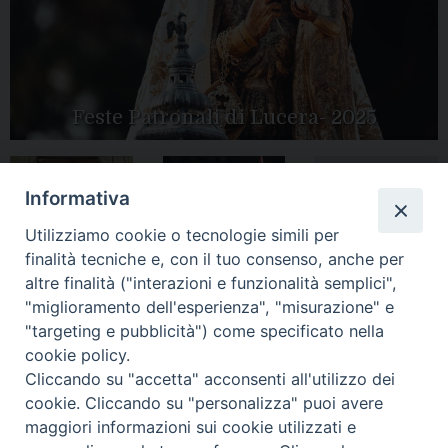
Feste Patronali di Lucera- 2025
Informativa
Tutte le gallery
Peregrinatio
Apertura Anno
Utilizziamo cookie o tecnologie simili per
Mariae in Diocesi
Giubilare 2025
finalità tecniche e, con il tuo consenso, anche per
altre finalità ("interazioni e funzionalità semplici",
"miglioramento dell'esperienza", "misurazione" e
"targeting e pubblicità") come specificato nella
cookie policy.
CONTATTI:
Cliccando su "accetta" acconsenti all'utilizzo dei
LUCERA
: Piazza Duomo, 13 - 71036 Lucera (FG) − tel.
0881/520882 - e-mail: info@diocesiluceratroia.it
Segreteria del
cookie. Cliccando su "personalizza" puoi avere
Vescovo
: tel/fax 0881/522244 - e-mail:
maggiori informazioni sui cookie utilizzati e
vescovo@diocesiluceratroia.it
TROIA
: Piazza Episcopio - 71029 Troia (FG) − tel. 0881/977051