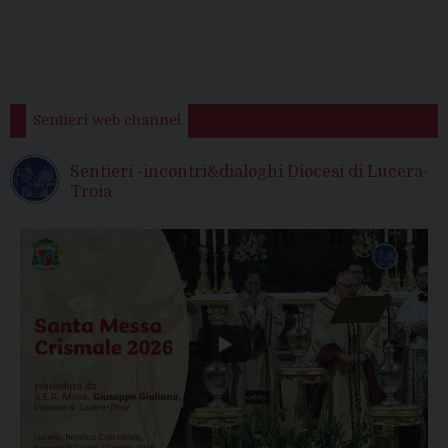
Sentieri web channel
Sentieri -incontri&dialoghi Diocesi di Lucera-
Troia