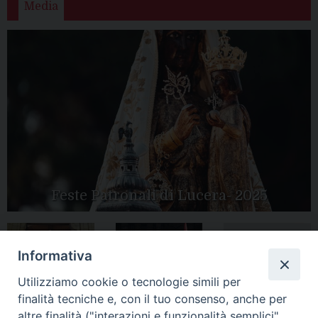
Media
Feste Patronali di Lucera- 2025
Informativa
Tutte le gallery
Peregrinatio
Apertura Anno
Utilizziamo cookie o tecnologie simili per
Mariae in Diocesi
Giubilare 2025
finalità tecniche e, con il tuo consenso, anche per
altre finalità ("interazioni e funzionalità semplici",