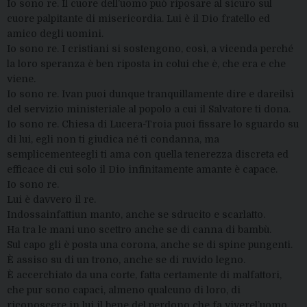
Io sono re. Il cuore dell’uomo può riposare al sicuro sul
cuore palpitante di misericordia. Lui è il Dio fratello ed
amico degli uomini.
Io sono re. I cristiani si sostengono, così, a vicenda perché
la loro speranza è ben riposta in colui che è, che era e che
viene.
Io sono re. Ivan puoi dunque tranquillamente dire e dareilsì
del servizio ministeriale al popolo a cui il Salvatore ti dona.
Io sono re. Chiesa di Lucera-Troia puoi fissare lo sguardo su
di lui, egli non ti giudica né ti condanna, ma
semplicementeegli ti ama con quella tenerezza discreta ed
efficace di cui solo il Dio infinitamente amante è capace.
Io sono re.
Lui è davvero il re.
Indossainfattiun manto, anche se sdrucito e scarlatto.
Ha tra le mani uno scettro anche se di canna di bambù.
Sul capo gli è posta una corona, anche se di spine pungenti.
È assiso su di un trono, anche se di ruvido legno.
È accerchiato da una corte, fatta certamente di malfattori,
che pur sono capaci, almeno qualcuno di loro, di
riconoscere in lui il bene del perdono che fa viverel’uomo.