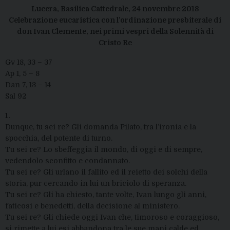
Lucera, Basilica Cattedrale, 24 novembre 2018
Celebrazione eucaristica con l’ordinazione presbiterale di
don Ivan Clemente, nei primi vespri della Solennità di
Cristo Re
Gv 18, 33 – 37
Ap 1, 5 – 8
Dan 7, 13 – 14
Sal 92
1.
Dunque, tu sei re? Gli domanda Pilato, tra l’ironia e la
spocchia, del potente di turno.
Tu sei re? Lo sbeffeggia il mondo, di oggi e di sempre,
vedendolo sconfitto e condannato.
Tu sei re? Gli urlano il fallito ed il reietto dei solchi della
storia, pur cercando in lui un briciolo di speranza.
Tu sei re? Gli ha chiesto, tante volte, Ivan lungo gli anni,
faticosi e benedetti, della decisione al ministero.
Tu sei re? Gli chiede oggi Ivan che, timoroso e coraggioso,
si rimette a lui esi abbandona tra le sue mani calde ed