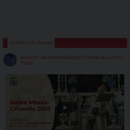
Sentieri web channel
Sentieri -incontri&dialoghi Diocesi di Lucera-
Troia