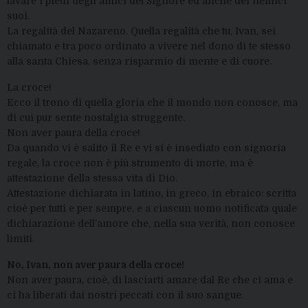
lavare i piedi degli amici del Signore ed anche dei nemici
suoi.
La regalità del Nazareno. Quella regalità che tu, Ivan, sei
chiamato e tra poco ordinato a vivere nel dono di te stesso
alla santa Chiesa, senza risparmio di mente e di cuore.
La croce!
Ecco il trono di quella gloria che il mondo non conosce, ma
di cui pur sente nostalgia struggente.
Non aver paura della croce!
Da quando vi è salito il Re e vi si è insediato con signoria
regale, la croce non è più strumento di morte, ma è
attestazione della stessa vita di Dio.
Attestazione dichiarata in latino, in greco, in ebraico: scritta
cioè per tutti e per sempre, e a ciascun uomo notificata quale
dichiarazione dell’amore che, nella sua verità, non conosce
limiti.
No, Ivan, non aver paura della croce!
Non aver paura, cioè, di lasciarti amare dal Re che ci ama e
ci ha liberati dai nostri peccati con il suo sangue.