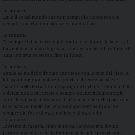
Io sono re.
Lui è il re del mondo che non sempre lo riconosce e lo
accoglie, ma che non può fare a meno di lui.
Io sono re.
Da sempre lui ha cercato gli uomini e le donne della terra, li
ha visitati e colmati di grazia, li serve con cura, li redime e li
ama con tutto se stesso, fino in fondo.
Io sono re.
Simile ad un figlio d’uomo che viene con le nubi del cielo. A
lui appartengonoil potere, la gloria e il regno su tutte le
nazioni della terra. Non c’è paragone tra lui e il nemico di lui
e di tutti noi. Gesù Cristo è sempre ed inevitabilmente più
forte del diavolo, il divisore. Luiè più potente della paura che
l’accusatore instilla nel cuore umano. Perché l’amore è
sempre più forte di ogni malizia e di ogni odio.
Io sono re.
Rivestito di maestà, cinto di forza, riconosciuto divino
persino da coloro che lo hanno trafitto, gli è propria una