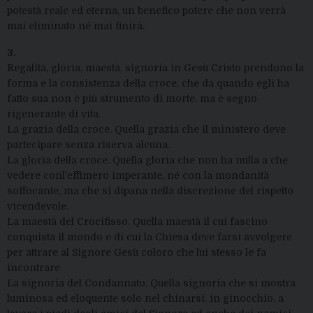
potestà reale ed eterna, un benefico potere che non verrà
mai eliminato né mai finirà.
3.
Regalità, gloria, maestà, signoria in Gesù Cristo prendono la
forma e la consistenza della croce, che da quando egli ha
fatto sua non è più strumento di morte, ma è segno
rigenerante di vita.
La grazia della croce. Quella grazia che il ministero deve
partecipare senza riserva alcuna.
La gloria della croce. Quella gloria che non ha nulla a che
vedere conl’effimero imperante, né con la mondanità
soffocante, ma che si dipana nella discrezione del rispetto
vicendevole.
La maestà del Crocifisso. Quella maestà il cui fascino
conquista il mondo e di cui la Chiesa deve farsi avvolgere
per attrare al Signore Gesù coloro che lui stesso le fa
incontrare.
La signoria del Condannato. Quella signoria che si mostra
luminosa ed eloquente solo nel chinarsi, in ginocchio, a