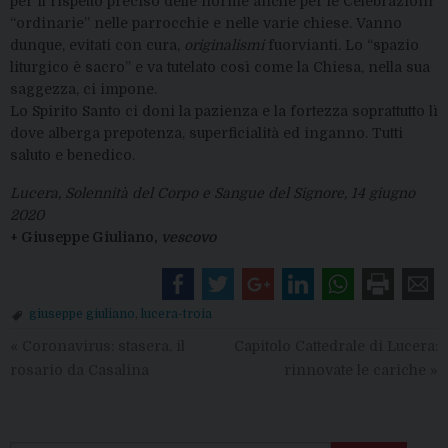
per il rispetto preciso delle norme anche per le Celebrazioni
“ordinarie” nelle parrocchie e nelle varie chiese. Vanno
dunque, evitati con cura,
originalismi
fuorvianti. Lo “spazio
liturgico è sacro” e va tutelato così come la Chiesa, nella sua
saggezza, ci impone.
Lo Spirito Santo ci doni la pazienza e la fortezza soprattutto lì
dove alberga prepotenza, superficialità ed inganno. Tutti
saluto e benedico.
Lucera, Solennità del Corpo e Sangue del Signore, 14 giugno
2020
+ Giuseppe Giuliano,
vescovo
giuseppe giuliano
,
lucera-troia
«
Coronavirus: stasera, il
Capitolo Cattedrale di Lucera:
rosario da Casalina
rinnovate le cariche
»