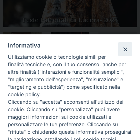
Feste Patronali di Lucera- 2025
Informativa
Tutte le gallery
Peregrinatio
Apertura Anno
Utilizziamo cookie o tecnologie simili per
Mariae in Diocesi
Giubilare 2025
finalità tecniche e, con il tuo consenso, anche per
altre finalità ("interazioni e funzionalità semplici",
"miglioramento dell'esperienza", "misurazione" e
"targeting e pubblicità") come specificato nella
cookie policy.
CONTATTI:
Cliccando su "accetta" acconsenti all'utilizzo dei
LUCERA
: Piazza Duomo, 13 - 71036 Lucera (FG) − tel.
0881/520882 - e-mail: info@diocesiluceratroia.it
Segreteria del
cookie. Cliccando su "personalizza" puoi avere
Vescovo
: tel/fax 0881/522244 - e-mail:
maggiori informazioni sui cookie utilizzati e
vescovo@diocesiluceratroia.it
TROIA
: Piazza Episcopio - 71029 Troia (FG) − tel. 0881/977051
personalizzare le tue preferenze. Cliccando su
"rifiuta" o chiudendo questa informativa proseguirai
la navigazione installando i soli cookie tecnici.