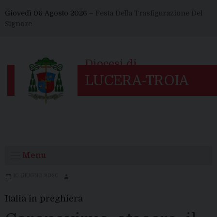
Skip
Giovedì 06 Agosto 2026 –
Festa Della Trasfigurazione Del
to
Signore
content
Menu
10 GIUGNO 2020
Italia in preghiera