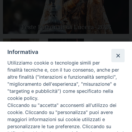
Feste Patronali di Lucera- 2025
Informativa
Tutte le gallery
Peregrinatio
Apertura Anno
Utilizziamo cookie o tecnologie simili per
Mariae in Diocesi
Giubilare 2025
finalità tecniche e, con il tuo consenso, anche per
altre finalità ("interazioni e funzionalità semplici",
"miglioramento dell'esperienza", "misurazione" e
"targeting e pubblicità") come specificato nella
cookie policy.
CONTATTI:
LUCERA
: Piazza Duomo, 13 - 71036 Lucera (FG) − tel.
Cliccando su "accetta" acconsenti all'utilizzo dei
0881/520882 - e-mail: info@diocesiluceratroia.it
Segreteria del
cookie. Cliccando su "personalizza" puoi avere
Vescovo
: tel/fax 0881/522244 - e-mail:
maggiori informazioni sui cookie utilizzati e
vescovo@diocesiluceratroia.it
TROIA
: Piazza Episcopio - 71029 Troia (FG) − tel. 0881/977051
personalizzare le tue preferenze. Cliccando su