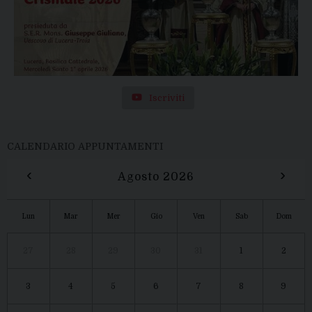
Iscriviti
CALENDARIO APPUNTAMENTI
‹
›
Agosto 2026
Lun
Mar
Mer
Gio
Ven
Sab
Dom
27
28
29
30
31
1
2
3
4
5
6
7
8
9