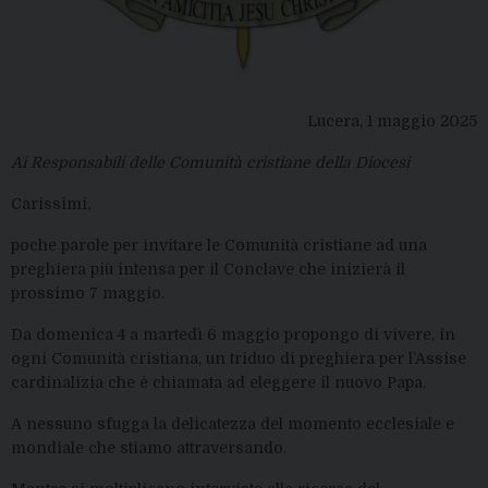
Lucera, 1 maggio 2025
Ai Responsabili delle Comunità cristiane della Diocesi
Carissimi,
poche parole per invitare le Comunità cristiane ad una
preghiera più intensa per il Conclave che inizierà il
prossimo 7 maggio.
Da domenica 4 a martedì 6 maggio propongo di vivere
, in
ogni Comunità cristiana,
un triduo di pregh
iera
per l’Assi
s
e
cardinaliz
ia
che è chiamat
a
ad eleggere i
l
nu
o
vo Papa
.
A
nessuno sfugga la delicatezza del momento ecclesiale e
mondiale che stiamo attraversando.