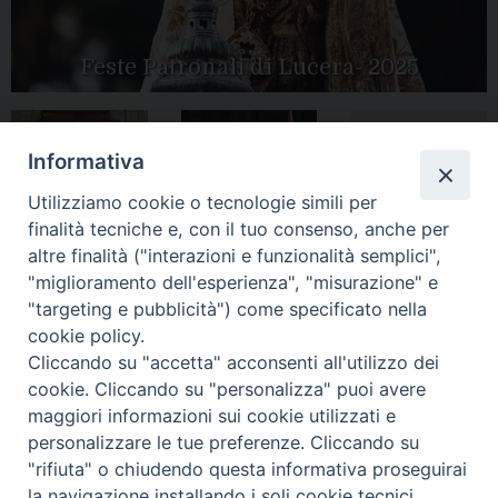
Feste Patronali di Lucera- 2025
Informativa
Tutte le gallery
Peregrinatio
Apertura Anno
Utilizziamo cookie o tecnologie simili per
Mariae in Diocesi
Giubilare 2025
finalità tecniche e, con il tuo consenso, anche per
altre finalità ("interazioni e funzionalità semplici",
"miglioramento dell'esperienza", "misurazione" e
"targeting e pubblicità") come specificato nella
cookie policy.
CONTATTI:
LUCERA
: Piazza Duomo, 13 - 71036 Lucera (FG) − tel.
Cliccando su "accetta" acconsenti all'utilizzo dei
0881/520882 - e-mail: info@diocesiluceratroia.it
Segreteria del
cookie. Cliccando su "personalizza" puoi avere
Vescovo
: tel/fax 0881/522244 - e-mail:
vescovo@diocesiluceratroia.it
maggiori informazioni sui cookie utilizzati e
TROIA
: Piazza Episcopio - 71029 Troia (FG) − tel. 0881/977051
personalizzare le tue preferenze. Cliccando su
"rifiuta" o chiudendo questa informativa proseguirai
la navigazione installando i soli cookie tecnici.