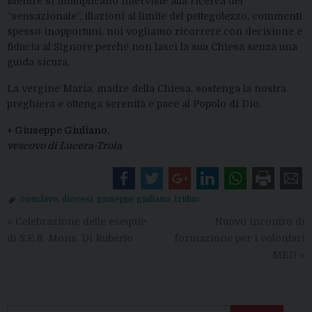
Mentre si moltiplicano interviste alla ricerca del
“sensazionale”, illazioni al limite del pettegolezzo, commenti
spesso inopportuni, noi vogliamo ricorrere con decisione e
fiducia al Signore perché non lasci la sua Chiesa senza una
guida sicura.
La vergine
Maria, madre d
el
la Chiesa, sostenga la nostra
preghiera
e ottenga serenità e pace al Popolo di Dio.
+ Giuseppe Giuliano
,
vescovo di Lucera-Troia
conclave
,
diocesi
,
giuseppe giuliano
,
triduo
«
Celebrazione delle esequie
Nuovo incontro di
di S.E.R. Mons. Di Ruberto
formazione per i volontari
MED
»