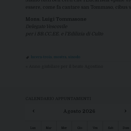
Siamo tutti ben certi che l’Eucaristia «pane viv
essere, come fa cantare san Tommaso, cibus 
Mons. Luigi Tommasone
Delegato Vescovile
per i BB.CC.EE. e l’Edilizia di Culto
lucera-troia
,
mostra
,
sinodo
«
Anno giubilare per il beato Agostino
CALENDARIO APPUNTAMENTI
‹
›
Agosto 2026
Lun
Mar
Mer
Gio
Ven
Sab
Dom