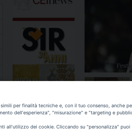
Feste
Apertura Anno Giubilare
imili per finalità tecniche e, con il tuo consenso, anche per 
2025
amento dell'esperienza", "misurazione" e "targeting e pubbli
i all'utilizzo dei cookie. Cliccando su "personalizza" puoi