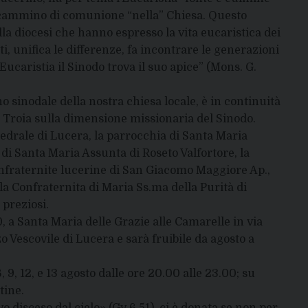
l cammino di comunione “nella” Chiesa. Questo
della diocesi che hanno espresso la vita eucaristica dei
tti, unifica le differenze, fa incontrare le generazioni
’Eucaristia il Sinodo trova il suo apice” (Mons. G.
sinodale della nostra chiesa locale, è in continuità
i Troia sulla dimensione missionaria del Sinodo.
ttedrale di Lucera, la parrocchia di Santa Maria
di Santa Maria Assunta di Roseto Valfortore, la
nfraternite lucerine di San Giacomo Maggiore Ap.,
 la Confraternita di Maria Ss.ma della Purità di
 preziosi.
0, a Santa Maria delle Grazie alle Camarelle in via
 Vescovile di Lucera e sarà fruibile da agosto a
, 9, 12, e 13 agosto dalle ore 20.00 alle 23.00; su
tine.