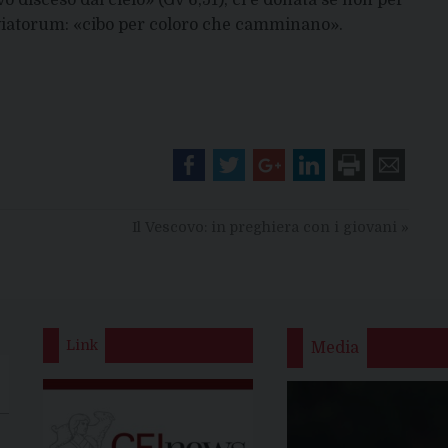
o disceso dal cielo» (Gv 6,51), ci è donata se non per
viatorum: «cibo per coloro che camminano».
Il Vescovo: in preghiera con i giovani
»
Link
Media