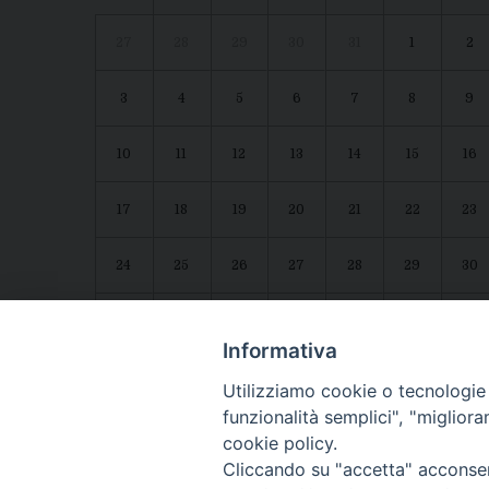
27
28
29
30
31
1
2
3
4
5
6
7
8
9
10
11
12
13
14
15
16
17
18
19
20
21
22
23
24
25
26
27
28
29
30
31
1
2
3
4
5
6
Agenda diocesana
Giubileo 2025
Informativa
Utilizziamo cookie o tecnologie s
funzionalità semplici", "miglior
cookie policy.
Cliccando su "accetta" acconsent