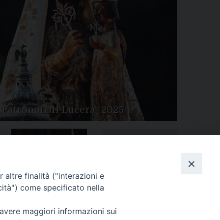
 Patronali di Lucera- 2025
Tutte le gallery
Peregrinatio Mariae in
altre finalità ("interazioni e
Diocesi
cità") come specificato nella
 avere maggiori informazioni sui