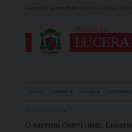
Skip
Venerdì 07 Agosto 2026 –
Santi Sisto II, Papa, E C
to
content
Home
Vescovo
Diocesi
Curia Vescov
29 LUGLIO 2023
O sacrum Convivium: Eucarist