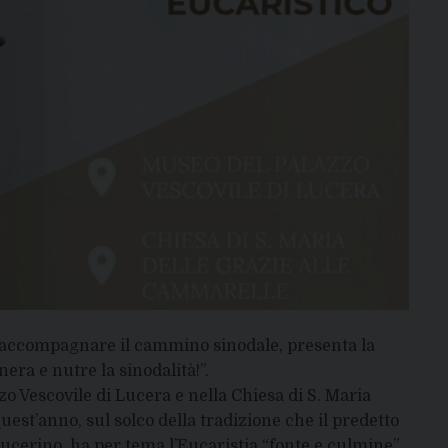
per accompagnare il cammino sinodale, presenta la
ra e nutre la sinodalità!”.
zo Vescovile di Lucera e nella Chiesa di S. Maria
quest’anno, sul solco della tradizione che il predetto
lucerino, ha per tema l’Eucaristia “fonte e culmine”