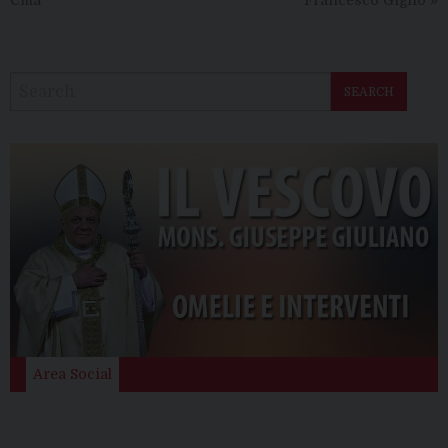
Città
Francesco Giglio
»
SEARCH
Area Social