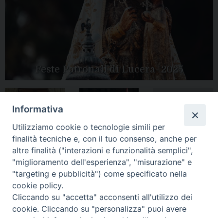
Feste Patronali di Lucera- 2025
Informativa
Tutte le gallery
Peregrinatio
Apertura Anno
Utilizziamo cookie o tecnologie simili per
Mariae in Diocesi
Giubilare 2025
finalità tecniche e, con il tuo consenso, anche per
altre finalità ("interazioni e funzionalità semplici",
"miglioramento dell'esperienza", "misurazione" e
"targeting e pubblicità") come specificato nella
cookie policy.
CONTATTI:
Cliccando su "accetta" acconsenti all'utilizzo dei
LUCERA
: Piazza Duomo, 13 - 71036 Lucera (FG) − tel.
0881/520882 - e-mail: info@diocesiluceratroia.it
Segreteria del
cookie. Cliccando su "personalizza" puoi avere
Vescovo
: tel/fax 0881/522244 - e-mail: