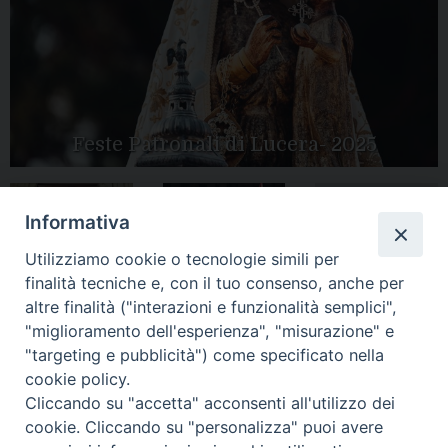
Feste Patronali di Lucera- 2025
Informativa
Tutte le gallery
Peregrinatio
Utilizziamo cookie o tecnologie simili per
Apertura Anno
Mariae in Diocesi
Giubilare 2025
finalità tecniche e, con il tuo consenso, anche per
altre finalità ("interazioni e funzionalità semplici",
"miglioramento dell'esperienza", "misurazione" e
"targeting e pubblicità") come specificato nella
cookie policy.
CONTATTI:
Cliccando su "accetta" acconsenti all'utilizzo dei
LUCERA
: Piazza Duomo, 13 - 71036 Lucera (FG) − tel.
0881/520882 - e-mail: info@diocesiluceratroia.it
Segreteria del
cookie. Cliccando su "personalizza" puoi avere
Vescovo
: tel/fax 0881/522244 - e-mail: