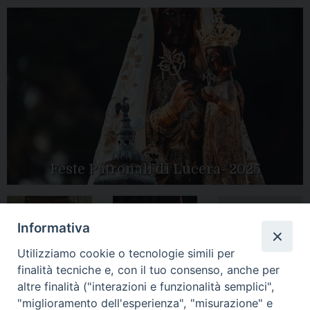
Feste Patronali di Lucera- 2025
Informativa
Tutte le gallery
Peregrinatio
Apertura Anno
Utilizziamo cookie o tecnologie simili per
Mariae in Diocesi
Giubilare 2025
finalità tecniche e, con il tuo consenso, anche per
altre finalità ("interazioni e funzionalità semplici",
"miglioramento dell'esperienza", "misurazione" e