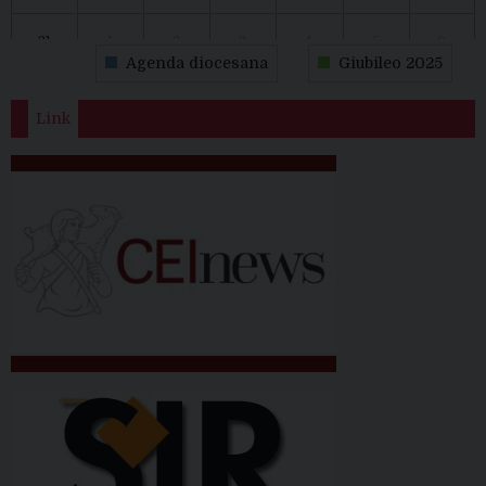
31
1
2
3
4
5
6
Agenda diocesana
Giubileo 2025
Link