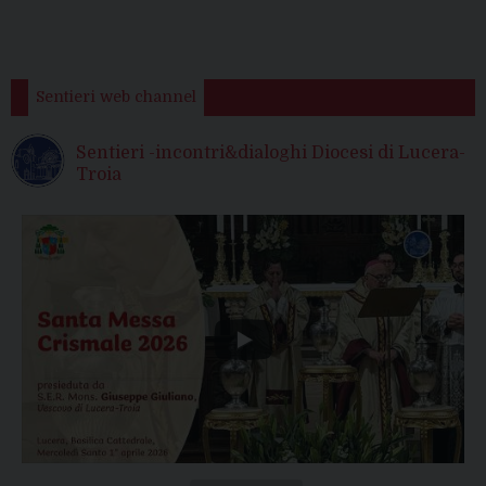
Sentieri web channel
Sentieri -incontri&dialoghi Diocesi di Lucera-
Troia