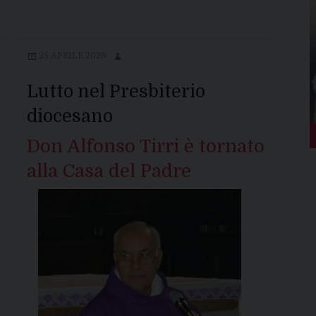
25 APRILE 2026
Lutto nel Presbiterio
diocesano
Don Alfonso Tirri è tornato
alla Casa del Padre