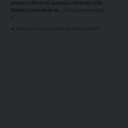
mentre i funerali saranno celebrati nella
Basilica Cattedrale in …
Continue reading
Don
»
Alfonso
alfonso tirri
,
canonico
,
funerali
,
lutto
,
presbiterio
Tirri
è
tornato
alla
Casa
del
Padre