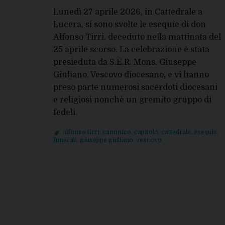
Lunedì 27 aprile 2026, in Cattedrale a
Lucera, si sono svolte le esequie di don
Alfonso Tirri, deceduto nella mattinata del
25 aprile scorso. La celebrazione è stata
presieduta da S.E.R. Mons. Giuseppe
Giuliano, Vescovo diocesano, e vi hanno
preso parte numerosi sacerdoti diocesani
e religiosi nonchè un gremito gruppo di
fedeli.
alfonso tirri
,
canonico
,
capitolo
,
cattedrale
,
esequie
,
funerali
,
giuseppe giuliano
,
vescovo