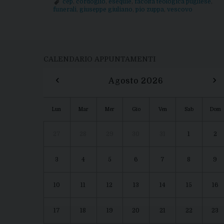
cep
,
cordoglio
,
esequie
,
facolta teologica pugliese
,
funerali
,
giuseppe giuliano
,
pio zuppa
,
vescovo
P
o
CALENDARIO APPUNTAMENTI
s
‹
›
Agosto 2026
t
Lun
Mar
Mer
Gio
Ven
Sab
Dom
N
27
28
29
30
31
1
2
a
v
3
4
5
6
7
8
9
i
10
11
12
13
14
15
16
g
17
18
19
20
21
22
23