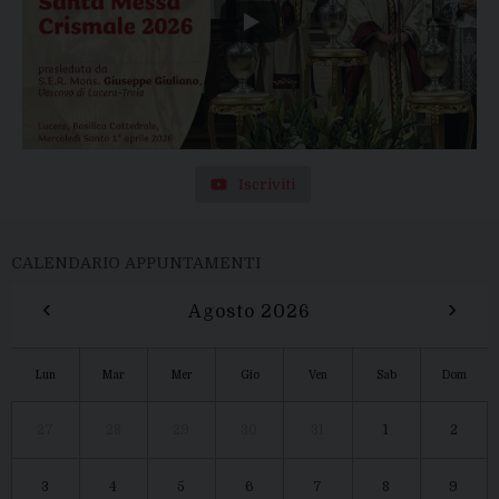
Iscriviti
CALENDARIO APPUNTAMENTI
‹
›
Agosto 2026
Lun
Mar
Mer
Gio
Ven
Sab
Dom
27
28
29
30
31
1
2
3
4
5
6
7
8
9