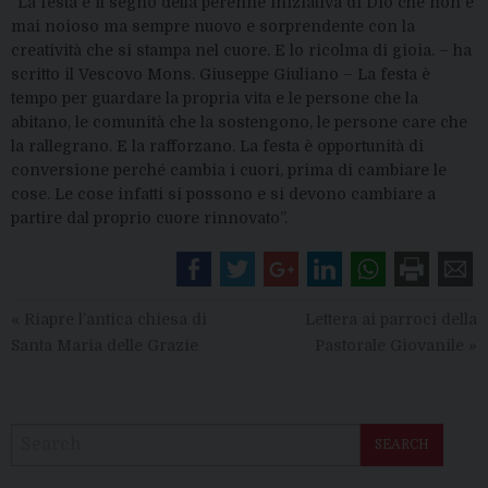
“La festa è il segno della perenne iniziativa di Dio che non è
mai noioso ma sempre nuovo e sorprendente con la
creatività che si stampa nel cuore. E lo ricolma di gioia. – ha
scritto il Vescovo Mons. Giuseppe Giuliano – La festa è
tempo per guardare la propria vita e le persone che la
abitano, le comunità che la sostengono, le persone care che
la rallegrano. E la rafforzano. La festa è opportunità di
conversione perché cambia i cuori, prima di cambiare le
cose. Le cose infatti si possono e si devono cambiare a
partire dal proprio cuore rinnovato”.
«
Riapre l’antica chiesa di
Lettera ai parroci della
Santa Maria delle Grazie
Pastorale Giovanile
»
SEARCH