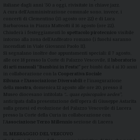
italiane dagli anni ’50 a oggi, rivisitate in chiave jazz.
A cura dell’Amministrazione comunale sono, invece, i
concerti di Clementino (15 agosto ore 22) e di Luca
Barbarossa in Piazza Matteotti il 16 agosto (ore 22).
Chiuderà i festeggiamenti lo
spettacolo pirotecnico
visibile
intorno alla zona dell’Anfiteatro romano (i fuochi saranno
incendiati in Viale Giovanni Paolo II).
Si segnalano inoltre due appuntamenti speciali: il 7 agosto,
alle ore 18 presso la Corte di Palazzo Vescovile, il
laboratorio
di arti manuali “Bambini in Festa!”
per bimbi dai 4 ai 10 anni
in collaborazione con la
Cooperativa Sociale
Silvana
e
l’Associazione Diversabili
e l’inaugurazione
della
mostra
, domenica 12 agosto alle ore 20, presso il
Museo diocesano intitolata
“… quas episcopales aedes”
,
anticipata dalla presentazione dell’opera di Giuseppe Astarita
sulla genesi ed evoluzione del Palazzo Vescovile di Lucera
presso la Corte della Curia in collaborazione con
l’
Associazione Terzo Millennio
sezione di Lucera
IL MESSAGGIO DEL VESCOVO