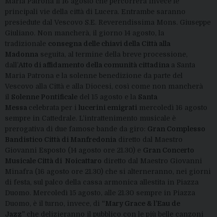
Maria Patrona il 16 agosto che percorrerà invece le
principali vie della città di Lucera. Entrambe saranno
presiedute dal Vescovo S.E. Reverendissima Mons. Giuseppe
Giuliano. Non mancherà, il giorno 14 agosto, la
tradizionale
consegna delle chiavi della Città alla
Madonna
seguita, al termine della breve processione,
dall’
Atto di affidamento della comunità cittadina
a Santa
Maria Patrona e la solenne benedizione da parte del
Vescovo alla Città e alla Diocesi, così come non mancherà
il
Solenne Pontificale
del 15 agosto e la
Santa
Messa
celebrata per i
lucerini emigrati
mercoledì 16 agosto
sempre in Cattedrale. L’intrattenimento musicale è
prerogativa di due famose bande da giro:
Gran Complesso
Bandistico Città di Manfredonia
diretto dal Maestro
Giovanni Esposto (14 agosto ore 21.30) e
Gran Concerto
Musicale Città di Noicattaro
diretto dal Maestro Giovanni
Minafra (16 agosto ore 21.30) che si alterneranno, nei giorni
di festa, sul palco della cassa armonica allestita in Piazza
Duomo. Mercoledì 15 agosto, alle 21.30 sempre in Piazza
Duomo, è il turno, invece, di
“Mary Grace & l’Eau de
Jazz”
che delizieranno il pubblico con le più belle canzoni