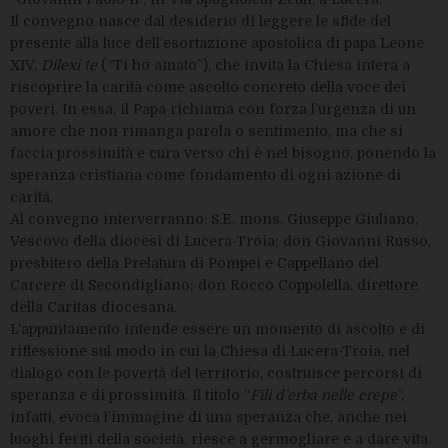
Il convegno nasce dal desiderio di leggere le sfide del
presente alla luce dell’esortazione apostolica di papa Leone
XIV,
Dilexi te
(“Ti ho amato”), che invita la Chiesa intera a
riscoprire la carità come ascolto concreto della voce dei
poveri. In essa, il Papa richiama con forza l’urgenza di un
amore che non rimanga parola o sentimento, ma che si
faccia prossimità e cura verso chi è nel bisogno, ponendo la
speranza cristiana come fondamento di ogni azione di
carità.
Al convegno interverranno: S.E. mons. Giuseppe Giuliano,
Vescovo della diocesi di Lucera-Troia; don Giovanni Russo,
presbitero della Prelatura di Pompei e Cappellano del
Carcere di Secondigliano; don Rocco Coppolella, direttore
della Caritas diocesana.
L’appuntamento intende essere un momento di ascolto e di
riflessione sul modo in cui la Chiesa di Lucera-Troia, nel
dialogo con le povertà del territorio, costruisce percorsi di
speranza e di prossimità. Il titolo “
Fili d’erba nelle crepe
”,
infatti, evoca l’immagine di una speranza che, anche nei
luoghi feriti della società, riesce a germogliare e a dare vita.