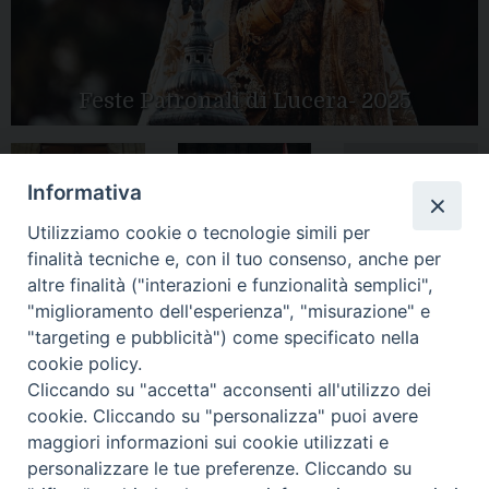
Feste Patronali di Lucera- 2025
Informativa
Tutte le gallery
Peregrinatio
Apertura Anno
Utilizziamo cookie o tecnologie simili per
Mariae in Diocesi
Giubilare 2025
finalità tecniche e, con il tuo consenso, anche per
altre finalità ("interazioni e funzionalità semplici",
"miglioramento dell'esperienza", "misurazione" e
"targeting e pubblicità") come specificato nella
cookie policy.
CONTATTI:
LUCERA
: Piazza Duomo, 13 - 71036 Lucera (FG) − tel.
Cliccando su "accetta" acconsenti all'utilizzo dei
0881/520882 - e-mail: info@diocesiluceratroia.it
Segreteria del
cookie. Cliccando su "personalizza" puoi avere
Vescovo
: tel/fax 0881/522244 - e-mail:
maggiori informazioni sui cookie utilizzati e
vescovo@diocesiluceratroia.it
TROIA
: Piazza Episcopio - 71029 Troia (FG) − tel. 0881/977051
personalizzare le tue preferenze. Cliccando su